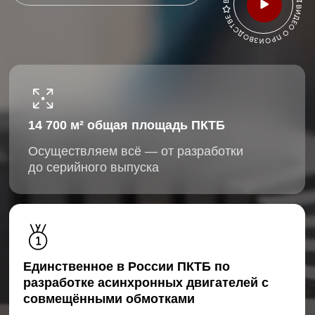
14 700 м² общая площадь ПКТБ
Осуществляем всё
—
от
разработки
до серийного выпуска
Единственное в России ПКТБ по
разработке асинхронных двигателей с
совмещёнными обмотками
Высокая степень локализации и полный
цикл производства
Разработка и производство
собственных станков и оснастки
Формирование производственных линий
«под ключ»