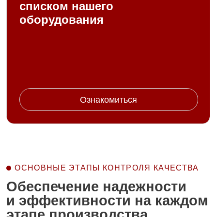
мощностей, сочетаний чисел пазов ротора и
статора и др. Имеются научные публикации.
Конкурентоспособность подтверждена опытом
сообщества обмотчиков — более
100 000 модернизированных
лицензированными обмотчиками двигателей.
Подробнее о технологии
НАШИ РАЗРАБОТКИ
Современные решения
на базе технологии
«Славянка»
Компания «Совэлмаш» специализируется
на разработке и постановке в производство
энергоэффективных асинхронных двигателей
с улучшенными характеристиками для
различных отраслей.