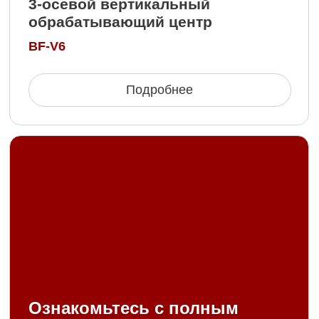
В основе технологии лежит совмещение двух
схем (параллельное соединение «звезды»
и «треугольника») в одной обмотке статора для
получения характеристик поля в рабочем
воздушном зазоре, значительно отличающихся
от характеристик поля стандартных двигателей.
Технология защищена рядом патентов РФ
и внесена в Реестр перспективных
изобретений.
Отработано более 150 схем для разных