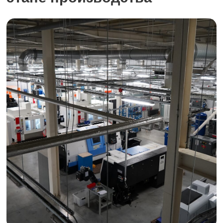
НОВОСТНОЙ РАЗДЕЛ
Производство, наука и СМИ
Ручной
Ручной
Общепромышленные
Общепромышленные
электроинструмент
электроинструмент
двигатели
двигатели
и системы привода
и системы привода
Читать детали
Читать детали