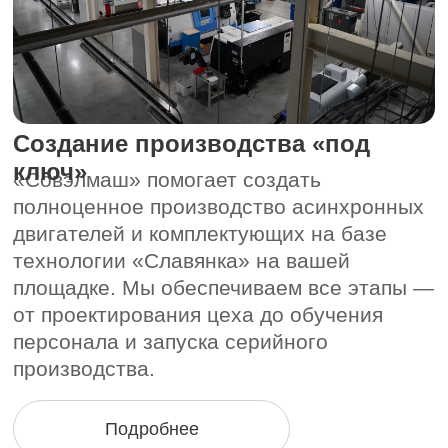
Разработка и производство
электродвигателей или систем
привода на наших мощностях
Разрабатываем и производим
асинхронные двигатели и детали к ним
по вашему техническому заданию
в нашем ПКТБ. Используем технологию
«Славянка» для достижения нужных
характеристик. Ваш заказ — от одного
опытного образца до серийной партии.
Подробнее