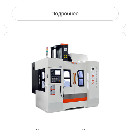
двигателей
В лаборатории проводятся комплексные
испытания двигателей для обеспечения
их надежности и соответствия
стандартам качества.
Подробнее о лаборатории
ТЕХНОЛОГИЯ «СЛАВЯНКА»
Запатентованная
технология совмещённых
обмоток
Совмещённые обмотки «Славянка» позволяют
достигать показателей энергоэффективности
и эксплуатационных характеристик двигателей,
превышающих показатели отечественных
и мировых аналогов
Основа технологии