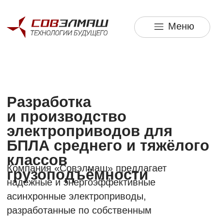
Меню
ПРЕДЛОЖЕНИЕ ДЛЯ БИЗНЕСА
Разработка
и производство
электроприводов для
БПЛА среднего и тяжёлого
классов
Компания «Совэлмаш» предлагает
грузоподъёмности
надёжные и энергоэффективные
асинхронные электроприводы,
разработанные по собственным
запатентованным технологиям
и произведённые из отечественных
материалов. Наши решения обеспечивают
технологическую независимость, высокое
качество и широкий спектр применения
в гражданской и военной сферах.