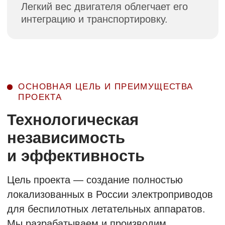
мощности
Инженеры «Совэлмаш» с многолетним
опытом проектирования асинхронных
двигателей создали и успешно испытали
приводы тяжёлого класса, подтверждая
высокий уровень компетенций компании.
Высокая квалификация команды
Производственные площади расположены
в ОЭЗ «Алабушево» (Зеленоград, Москва)
с отличной транспортной доступностью
и возможностью привлечения
квалифицированных специалистов.
Резидентство в особой
экономической зоне
Полный цикл производства на наших
площадях: от изготовления до сборки.
Современное автоматизированное
оборудование гарантирует точность
и качество.