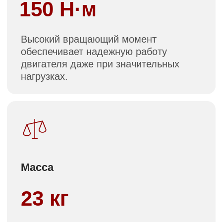
независимость
и эффективность
Цель проекта — создание полностью
локализованных в России электроприводов
для беспилотных летательных аппаратов.
Мы разрабатываем и производим
оборудование, способное решать
критически важные задачи в различных
отраслях, обеспечивая устойчивость к
внешним экономическим и политическим
вызовам.
Преимущества
сотрудничества
с «Совэлмаш»
Полная независимость от импорта
Все материалы и комплектующие
закупаются в России, что исключает
зависимость от зарубежных поставок
и санкций.
Современные производственные