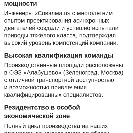
Этапы реализации проекта
1
Разработка конструкторской
документации
2
Изготовление опытных образцов
3
Лабораторные испытания
4
Полигонные испытания
5
Запуск в серийное производство