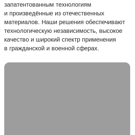
Характеристики данного
электродвигателя
на стендовых испытаниях
в лаборатории
«Совэлмаш»